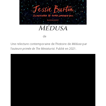
Médusa
de
Jessie Burton
Une relecture contemporaine de l’histoire de
Médusa
par
l’
auteure primée de The Miniaturist
. Publié en 2021.